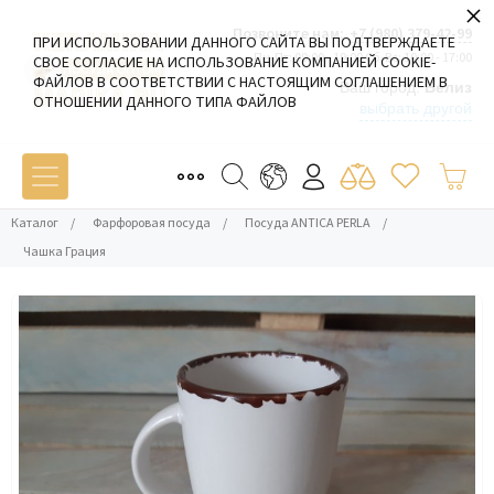
×
Позвоните нам:
+7 (980) 379-42-99
ПРИ ИСПОЛЬЗОВАНИИ ДАННОГО САЙТА ВЫ ПОДТВЕРЖДАЕТЕ
Пн-Пт: 09:00 - 19:00 Сб-Вс: 10:00 - 17:00
СВОЕ СОГЛАСИЕ НА ИСПОЛЬЗОВАНИЕ КОМПАНИЕЙ COOKIE-
ФАЙЛОВ В СООТВЕТСТВИИ С НАСТОЯЩИМ СОГЛАШЕНИЕМ В
Ваш город:
Белиз
ОТНОШЕНИИ ДАННОГО ТИПА ФАЙЛОВ
выбрать другой
Каталог
/
Фарфоровая посуда
/
Посуда ANTICA PERLA
/
Чашка Грация