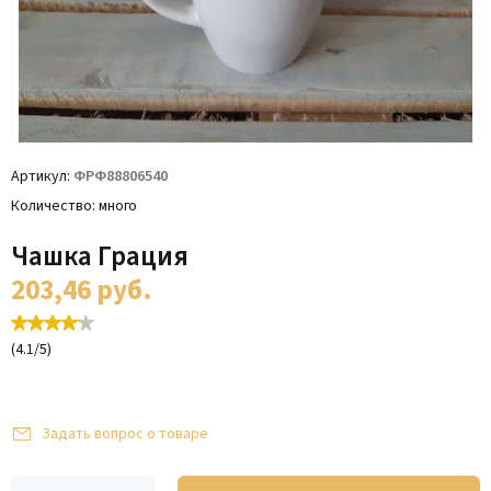
Артикул
ФРФ88806540
Количество
много
Чашка Грация
203,46
руб.
(
4.1
/
5
)
Задать вопрос о товаре