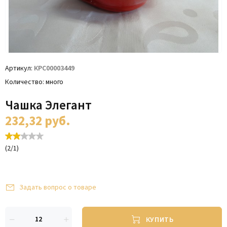
Артикул
КРС00003449
Количество
много
Чашка Элегант
232,32
руб.
(
2
/
1
)
Задать вопрос о товаре
КУПИТЬ