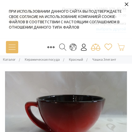
×
Позвоните нам:
+7 (980) 379-42-99
ПРИ ИСПОЛЬЗОВАНИИ ДАННОГО САЙТА ВЫ ПОДТВЕРЖДАЕТЕ
Пн-Пт: 09:00 - 19:00 Сб-Вс: 10:00 - 17:00
СВОЕ СОГЛАСИЕ НА ИСПОЛЬЗОВАНИЕ КОМПАНИЕЙ COOKIE-
ФАЙЛОВ В СООТВЕТСТВИИ С НАСТОЯЩИМ СОГЛАШЕНИЕМ В
Ваш город:
Белиз
ОТНОШЕНИИ ДАННОГО ТИПА ФАЙЛОВ
выбрать другой
Каталог
/
Керамическая посуда
/
Красный
/
Чашка Элегант