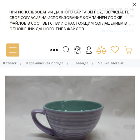
×
Позвоните нам:
+7 (980) 379-42-99
ПРИ ИСПОЛЬЗОВАНИИ ДАННОГО САЙТА ВЫ ПОДТВЕРЖДАЕТЕ
Пн-Пт: 09:00 - 19:00 Сб-Вс: 10:00 - 17:00
СВОЕ СОГЛАСИЕ НА ИСПОЛЬЗОВАНИЕ КОМПАНИЕЙ COOKIE-
ФАЙЛОВ В СООТВЕТСТВИИ С НАСТОЯЩИМ СОГЛАШЕНИЕМ В
Ваш город:
Белиз
ОТНОШЕНИИ ДАННОГО ТИПА ФАЙЛОВ
выбрать другой
Каталог
/
Керамическая посуда
/
Лаванда
/
Чашка Элегант