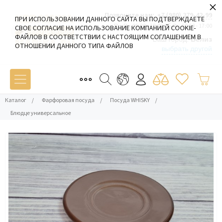
×
Позвоните нам:
+7 (980) 379-42-99
ПРИ ИСПОЛЬЗОВАНИИ ДАННОГО САЙТА ВЫ ПОДТВЕРЖДАЕТЕ
Пн-Пт: 09:00 - 19:00 Сб-Вс: 10:00 - 17:00
СВОЕ СОГЛАСИЕ НА ИСПОЛЬЗОВАНИЕ КОМПАНИЕЙ COOKIE-
ФАЙЛОВ В СООТВЕТСТВИИ С НАСТОЯЩИМ СОГЛАШЕНИЕМ В
Ваш город:
Белиз
ОТНОШЕНИИ ДАННОГО ТИПА ФАЙЛОВ
выбрать другой
Каталог
/
Фарфоровая посуда
/
Посуда WHISKY
/
Блюдце универсальное