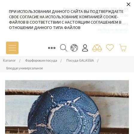
×
Позвоните нам:
+7 (980) 379-42-99
ПРИ ИСПОЛЬЗОВАНИИ ДАННОГО САЙТА ВЫ ПОДТВЕРЖДАЕТЕ
Пн-Пт: 09:00 - 19:00 Сб-Вс: 10:00 - 17:00
СВОЕ СОГЛАСИЕ НА ИСПОЛЬЗОВАНИЕ КОМПАНИЕЙ COOKIE-
ФАЙЛОВ В СООТВЕТСТВИИ С НАСТОЯЩИМ СОГЛАШЕНИЕМ В
Ваш город:
Белиз
ОТНОШЕНИИ ДАННОГО ТИПА ФАЙЛОВ
выбрать другой
Каталог
/
Фарфоровая посуда
/
Посуда GALASSIA
/
Блюдце универсальное