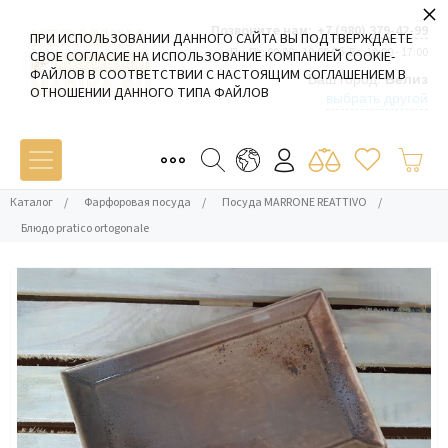
×
Позвоните нам:
+7 (980) 379-42-99
ПРИ ИСПОЛЬЗОВАНИИ ДАННОГО САЙТА ВЫ ПОДТВЕРЖДАЕТЕ
Пн-Пт: 09:00 - 19:00 Сб-Вс: 10:00 - 17:00
СВОЕ СОГЛАСИЕ НА ИСПОЛЬЗОВАНИЕ КОМПАНИЕЙ COOKIE-
ФАЙЛОВ В СООТВЕТСТВИИ С НАСТОЯЩИМ СОГЛАШЕНИЕМ В
Ваш город:
Белиз
ОТНОШЕНИИ ДАННОГО ТИПА ФАЙЛОВ
выбрать другой
Каталог
/
Фарфоровая посуда
/
Посуда MARRONE REATTIVO
/
Блюдо pratico ortogonale