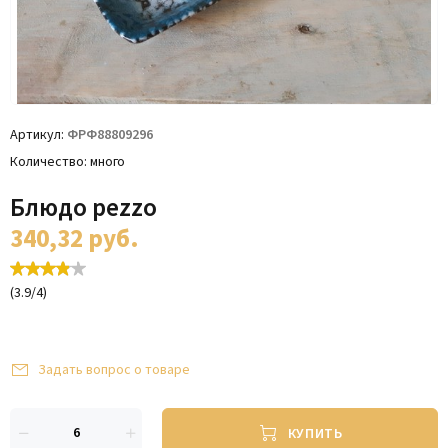
Артикул
ФРФ88809296
Количество
много
Блюдо pezzo
340,32
руб.
(
3.9
/
4
)
Задать вопрос о товаре
КУПИТЬ