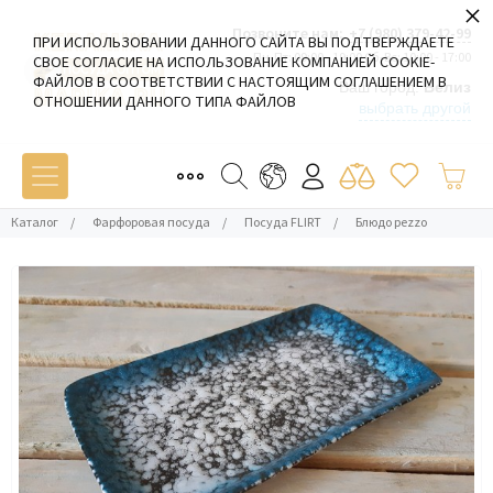
×
Позвоните нам:
+7 (980) 379-42-99
ПРИ ИСПОЛЬЗОВАНИИ ДАННОГО САЙТА ВЫ ПОДТВЕРЖДАЕТЕ
Пн-Пт: 09:00 - 19:00 Сб-Вс: 10:00 - 17:00
СВОЕ СОГЛАСИЕ НА ИСПОЛЬЗОВАНИЕ КОМПАНИЕЙ COOKIE-
ФАЙЛОВ В СООТВЕТСТВИИ С НАСТОЯЩИМ СОГЛАШЕНИЕМ В
Ваш город:
Белиз
ОТНОШЕНИИ ДАННОГО ТИПА ФАЙЛОВ
выбрать другой
Каталог
/
Фарфоровая посуда
/
Посуда FLIRT
/
Блюдо pezzo