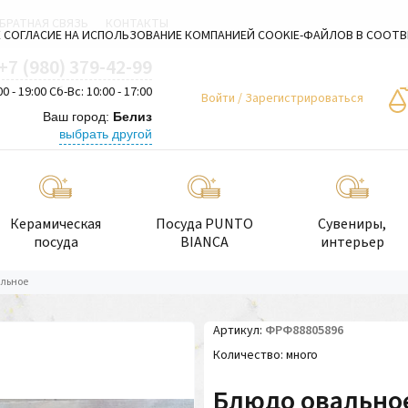
БРАТНАЯ СВЯЗЬ
КОНТАКТЫ
 СОГЛАСИЕ НА ИСПОЛЬЗОВАНИЕ КОМПАНИЕЙ COOKIE-ФАЙЛОВ В СООТ
+7 (980) 379-42-99
00 - 19:00 Сб-Вс: 10:00 - 17:00
Войти
/
Зарегистрироваться
Ваш город:
Белиз
выбрать другой
Керамическая
Посуда PUNTO
Сувениры,
посуда
BIANCA
интерьер
альное
Артикул
ФРФ88805896
Количество
много
Блюдо овально