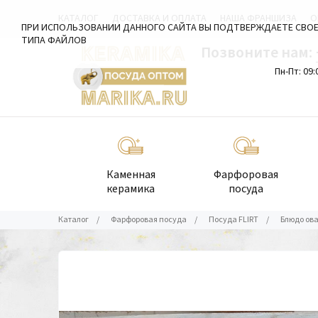
КАТАЛОГ
ДОСТАВКА И ОПЛАТА
НАША ФРАНШИЗА
О
ПРИ ИСПОЛЬЗОВАНИИ ДАННОГО САЙТА ВЫ ПОДТВЕРЖДАЕТЕ СВОЕ
ТИПА ФАЙЛОВ
Позвоните нам:
Пн-Пт: 09:
Каменная
Фарфоровая
керамика
посуда
Каталог
/
Фарфоровая посуда
/
Посуда FLIRT
/
Блюдо ов