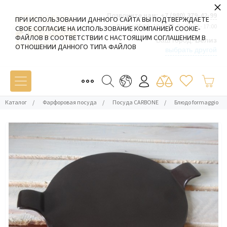
×
Позвоните нам:
+7 (980) 379-42-99
ПРИ ИСПОЛЬЗОВАНИИ ДАННОГО САЙТА ВЫ ПОДТВЕРЖДАЕТЕ
Пн-Пт: 09:00 - 19:00 Сб-Вс: 10:00 - 17:00
СВОЕ СОГЛАСИЕ НА ИСПОЛЬЗОВАНИЕ КОМПАНИЕЙ COOKIE-
ФАЙЛОВ В СООТВЕТСТВИИ С НАСТОЯЩИМ СОГЛАШЕНИЕМ В
Ваш город:
Белиз
ОТНОШЕНИИ ДАННОГО ТИПА ФАЙЛОВ
выбрать другой
Каталог
/
Фарфоровая посуда
/
Посуда CARBONE
/
Блюдо formaggio