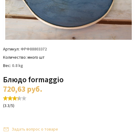
Артикул
ФРФ88803372
Количество
много шт
Вес
0.8
kg
Блюдо formaggio
720,63
руб.
(
3.3
/
5
)
Задать вопрос о товаре