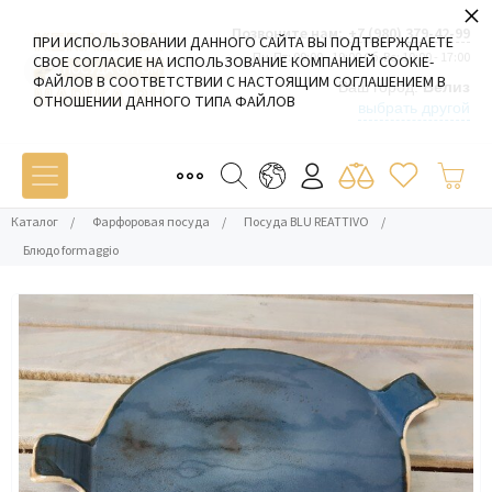
×
Позвоните нам:
+7 (980) 379-42-99
ПРИ ИСПОЛЬЗОВАНИИ ДАННОГО САЙТА ВЫ ПОДТВЕРЖДАЕТЕ
Пн-Пт: 09:00 - 19:00 Сб-Вс: 10:00 - 17:00
СВОЕ СОГЛАСИЕ НА ИСПОЛЬЗОВАНИЕ КОМПАНИЕЙ COOKIE-
ФАЙЛОВ В СООТВЕТСТВИИ С НАСТОЯЩИМ СОГЛАШЕНИЕМ В
Ваш город:
Белиз
ОТНОШЕНИИ ДАННОГО ТИПА ФАЙЛОВ
выбрать другой
Каталог
/
Фарфоровая посуда
/
Посуда BLU REATTIVO
/
Блюдо formaggio