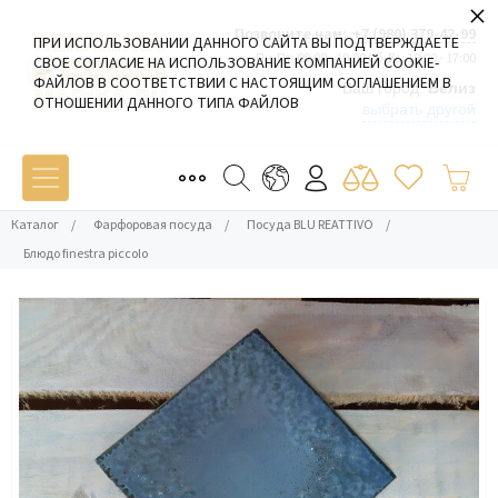
×
Позвоните нам:
+7 (980) 379-42-99
ПРИ ИСПОЛЬЗОВАНИИ ДАННОГО САЙТА ВЫ ПОДТВЕРЖДАЕТЕ
Пн-Пт: 09:00 - 19:00 Сб-Вс: 10:00 - 17:00
СВОЕ СОГЛАСИЕ НА ИСПОЛЬЗОВАНИЕ КОМПАНИЕЙ COOKIE-
ФАЙЛОВ В СООТВЕТСТВИИ С НАСТОЯЩИМ СОГЛАШЕНИЕМ В
Ваш город:
Белиз
ОТНОШЕНИИ ДАННОГО ТИПА ФАЙЛОВ
выбрать другой
Каталог
/
Фарфоровая посуда
/
Посуда BLU REATTIVO
/
Блюдо finestra piccolo