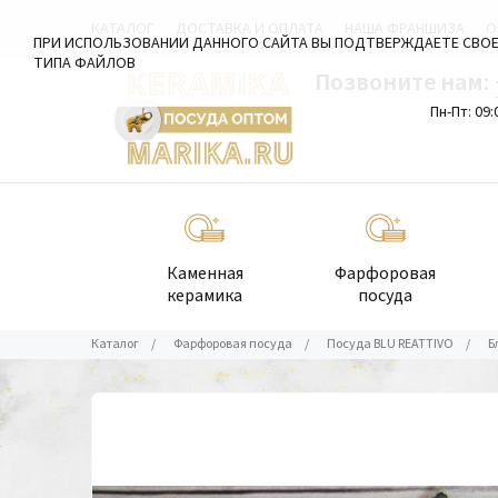
КАТАЛОГ
ДОСТАВКА И ОПЛАТА
НАША ФРАНШИЗА
О
ПРИ ИСПОЛЬЗОВАНИИ ДАННОГО САЙТА ВЫ ПОДТВЕРЖДАЕТЕ СВОЕ
ТИПА ФАЙЛОВ
Позвоните нам:
Пн-Пт: 09:
Каменная
Фарфоровая
керамика
посуда
Каталог
/
Фарфоровая посуда
/
Посуда BLU REATTIVO
/
Б