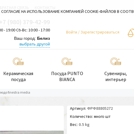
БРАТНАЯ СВЯЗЬ
КОНТАКТЫ
 СОГЛАСИЕ НА ИСПОЛЬЗОВАНИЕ КОМПАНИЕЙ COOKIE-ФАЙЛОВ В СООТ
+7 (980) 379-42-99
00 - 19:00 Сб-Вс: 10:00 - 17:00
Войти
/
Зарегистрироваться
Ваш город:
Белиз
выбрать другой
Керамическая
Посуда PUNTO
Сувениры,
посуда
BIANCA
интерьер
людо finestra media
Артикул
ФРФ88805272
Количество
много шт
Вес
0.5
kg