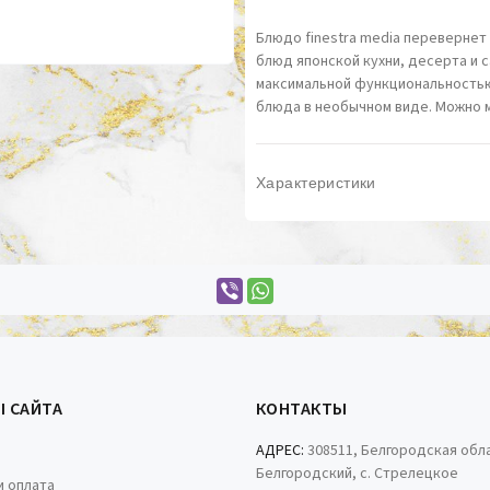
Блюдо finestra media переверне
блюд японской кухни, десерта и 
максимальной функциональностью
блюда в необычном виде. Можно м
Характеристики
Ы САЙТА
КОНТАКТЫ
АДРЕС:
308511, Белгородская обла
Белгородский, с. Стрелецкое
и оплата