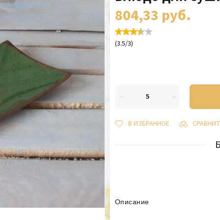
804,33
руб.
(
3.5
/
3
)
В ИЗБРАННОЕ
СРАВНИ
Описание