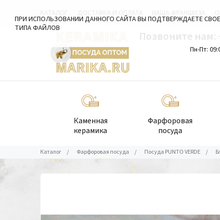
КАТАЛОГ
ДОСТАВКА И ОПЛАТА
НАША ФРАНШИЗА
О
ПРИ ИСПОЛЬЗОВАНИИ ДАННОГО САЙТА ВЫ ПОДТВЕРЖДАЕТЕ СВОЕ
ТИПА ФАЙЛОВ
Позвоните нам:
Пн-Пт: 09:
Каменная
Фарфоровая
керамика
посуда
Каталог
/
Фарфоровая посуда
/
Посуда PUNTO VERDE
/
Б