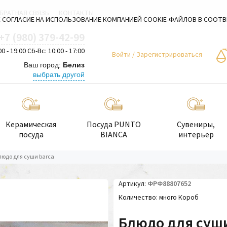
БРАТНАЯ СВЯЗЬ
КОНТАКТЫ
 СОГЛАСИЕ НА ИСПОЛЬЗОВАНИЕ КОМПАНИЕЙ COOKIE-ФАЙЛОВ В СООТ
+7 (980) 379-42-99
00 - 19:00 Сб-Вс: 10:00 - 17:00
Войти
/
Зарегистрироваться
Ваш город:
Белиз
выбрать другой
Керамическая
Посуда PUNTO
Сувениры,
посуда
BIANCA
интерьер
людо для суши barca
Артикул
ФРФ88807652
Количество
много Короб
Блюдо для суши