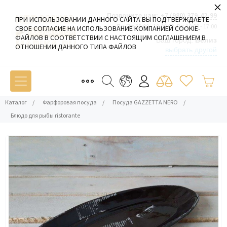
×
Позвоните нам:
+7 (980) 379-42-99
ПРИ ИСПОЛЬЗОВАНИИ ДАННОГО САЙТА ВЫ ПОДТВЕРЖДАЕТЕ
Пн-Пт: 09:00 - 19:00 Сб-Вс: 10:00 - 17:00
СВОЕ СОГЛАСИЕ НА ИСПОЛЬЗОВАНИЕ КОМПАНИЕЙ COOKIE-
ФАЙЛОВ В СООТВЕТСТВИИ С НАСТОЯЩИМ СОГЛАШЕНИЕМ В
Ваш город:
Белиз
ОТНОШЕНИИ ДАННОГО ТИПА ФАЙЛОВ
выбрать другой
Каталог
/
Фарфоровая посуда
/
Посуда GAZZETTA NERO
/
Блюдо для рыбы ristorante