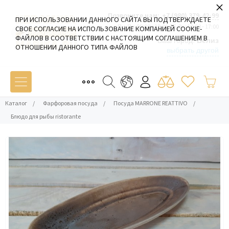
×
Позвоните нам:
+7 (980) 379-42-99
ПРИ ИСПОЛЬЗОВАНИИ ДАННОГО САЙТА ВЫ ПОДТВЕРЖДАЕТЕ
Пн-Пт: 09:00 - 19:00 Сб-Вс: 10:00 - 17:00
СВОЕ СОГЛАСИЕ НА ИСПОЛЬЗОВАНИЕ КОМПАНИЕЙ COOKIE-
ФАЙЛОВ В СООТВЕТСТВИИ С НАСТОЯЩИМ СОГЛАШЕНИЕМ В
Ваш город:
Белиз
ОТНОШЕНИИ ДАННОГО ТИПА ФАЙЛОВ
выбрать другой
Каталог
/
Фарфоровая посуда
/
Посуда MARRONE REATTIVO
/
Блюдо для рыбы ristorante