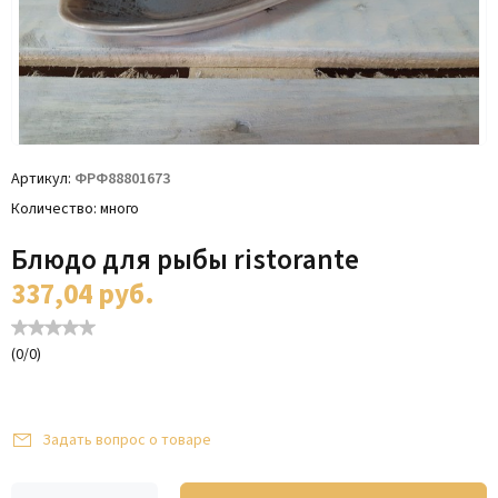
Артикул
ФРФ88801673
Количество
много
Блюдо для рыбы ristorante
337,04
руб.
(
0
/
0
)
Задать вопрос о товаре