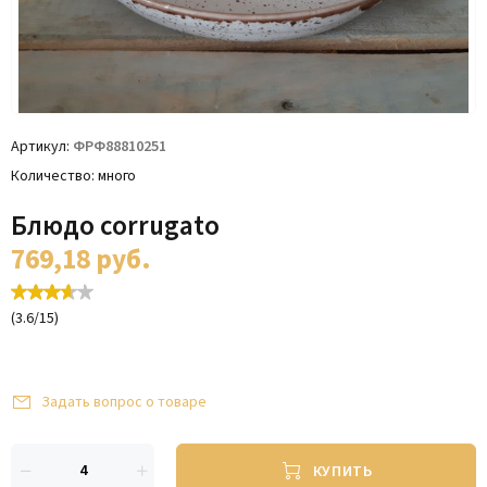
Артикул
ФРФ88810251
Количество
много
Блюдо corrugato
769,18
руб.
(
3.6
/
15
)
Задать вопрос о товаре
КУПИТЬ