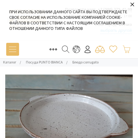
×
Позвоните нам:
+7 (980) 379-42-99
ПРИ ИСПОЛЬЗОВАНИИ ДАННОГО САЙТА ВЫ ПОДТВЕРЖДАЕТЕ
Пн-Пт: 09:00 - 19:00 Сб-Вс: 10:00 - 17:00
СВОЕ СОГЛАСИЕ НА ИСПОЛЬЗОВАНИЕ КОМПАНИЕЙ COOKIE-
ФАЙЛОВ В СООТВЕТСТВИИ С НАСТОЯЩИМ СОГЛАШЕНИЕМ В
Ваш город:
Белиз
ОТНОШЕНИИ ДАННОГО ТИПА ФАЙЛОВ
выбрать другой
Каталог
/
Посуда PUNTO BIANCA
/
Блюдо corrugato