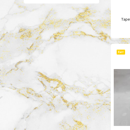
Таре
Хит