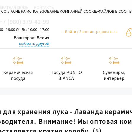
БРАТНАЯ СВЯЗЬ
КОНТАКТЫ
 СОГЛАСИЕ НА ИСПОЛЬЗОВАНИЕ КОМПАНИЕЙ COOKIE-ФАЙЛОВ В СООТ
+7 (980) 379-42-99
00 - 19:00 Сб-Вс: 10:00 - 17:00
Войти
/
Зарегистрироваться
Ваш город:
Белиз
выбрать другой
Керамическая
Посуда PUNTO
Сувениры,
посуда
BIANCA
интерьер
 для хранения лука - Лаванда керамич
зводителя. Внимание! Мы оптовая ко
ствляется кратно коробу.
(5)