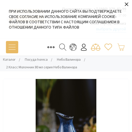
×
Позвоните нам:
+7 (980) 379-42-99
ПРИ ИСПОЛЬЗОВАНИИ ДАННОГО САЙТА ВЫ ПОДТВЕРЖДАЕТЕ
Пн-Пт: 09:00 - 19:00 Сб-Вс: 10:00 - 17:00
СВОЕ СОГЛАСИЕ НА ИСПОЛЬЗОВАНИЕ КОМПАНИЕЙ COOKIE-
ФАЙЛОВ В СООТВЕТСТВИИ С НАСТОЯЩИМ СОГЛАШЕНИЕМ В
Ваш город:
Белиз
ОТНОШЕНИИ ДАННОГО ТИПА ФАЙЛОВ
выбрать другой
Каталог
/
Посуда horeca
/
Небо Валинора
/
2 Класс Молочник 80 мл серия Небо Валинора