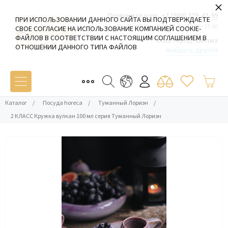
×
Позвоните нам:
+7 (980) 379-42-99
ПРИ ИСПОЛЬЗОВАНИИ ДАННОГО САЙТА ВЫ ПОДТВЕРЖДАЕТЕ
Пн-Пт: 09:00 - 19:00 Сб-Вс: 10:00 - 17:00
СВОЕ СОГЛАСИЕ НА ИСПОЛЬЗОВАНИЕ КОМПАНИЕЙ COOKIE-
ФАЙЛОВ В СООТВЕТСТВИИ С НАСТОЯЩИМ СОГЛАШЕНИЕМ В
Ваш город:
Белиз
ОТНОШЕНИИ ДАННОГО ТИПА ФАЙЛОВ
выбрать другой
Каталог
/
Посуда horeca
/
Туманный Лориэн
/
2 КЛАСС Кружка вулкан 100 мл серия Туманный Лориэн