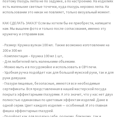
поэтому глазурь легла не по задумке, а по настроению. На изделиях
есть маленькие светлые точечки, куда глазурь неровно легла. На
использовании это никак не повлияет, только визуальный момент.
КАК СДЕЛАТЬ ЗАКАЗ? Если вы хотели бы ее приобрести, напишите
нам. Мы вышлем фото и только после согласования, именно эту
кружечку и отправим вам.
- Размер: Кружка вулкан 100 мл:. Также возможно изготовление на
200 и 300 мл
- Комплектация – Кружка 100 мл 1 шт,
- Для любителей пить маленькими объемами.
- Можно мыть и в посудомойке и использовать в СВЧ печи.
- Удобная ручка подойдет как для большой мужской руки, так и для
руки девушки.
- Глазури пищевые, безопасные, имеются все необходимые
сертификаты. Вся представленная в нашей мастерской посуда
покрыта эффектарными глазурями. А это значит, что у нас нет двух
полностью одинаковых по цветовым эффектам изделий. Даже в
одной серии. Цвет каждого изделия — особенный. И это главная
фишка эффектарных глазурей.
- Подойдет как для подарка себе, родному, близкому, так и