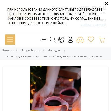
×
Позвоните нам:
+7 (980) 379-42-99
ПРИ ИСПОЛЬЗОВАНИИ ДАННОГО САЙТА ВЫ ПОДТВЕРЖДАЕТЕ
Пн-Пт: 09:00 - 19:00 Сб-Вс: 10:00 - 17:00
СВОЕ СОГЛАСИЕ НА ИСПОЛЬЗОВАНИЕ КОМПАНИЕЙ COOKIE-
ФАЙЛОВ В СООТВЕТСТВИИ С НАСТОЯЩИМ СОГЛАШЕНИЕМ В
Ваш город:
Белиз
ОТНОШЕНИИ ДАННОГО ТИПА ФАЙЛОВ
выбрать другой
Каталог
/
Посуда horeca
/
Имладрис
/
2 Класс Кружка цветок Фригг 200 мл и блюдце Серия Рассвет над Бергеном