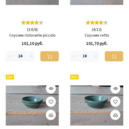
(
3.8
/
6
)
(
4
/
12
)
Соусник ristorante piccolo
Соусник retto
101,10 руб.
101,70 руб.
Хит
Хит