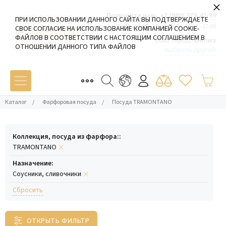
×
Позвоните нам:
+7 (980) 379-42-99
ПРИ ИСПОЛЬЗОВАНИИ ДАННОГО САЙТА ВЫ ПОДТВЕРЖДАЕТЕ
Пн-Пт: 09:00 - 19:00 Сб-Вс: 10:00 - 17:00
СВОЕ СОГЛАСИЕ НА ИСПОЛЬЗОВАНИЕ КОМПАНИЕЙ COOKIE-
ФАЙЛОВ В СООТВЕТСТВИИ С НАСТОЯЩИМ СОГЛАШЕНИЕМ В
Ваш город:
Белиз
ОТНОШЕНИИ ДАННОГО ТИПА ФАЙЛОВ
выбрать другой
Каталог
/
Фарфоровая посуда
/
Посуда TRAMONTANO
Коллекция, посуда из фарфора::
TRAMONTANO
Назначение:
Соусники, сливочники
Cбросить
ОТКРЫТЬ ФИЛЬТР