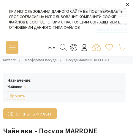
×
Позвоните нам:
+7 (980) 379-42-99
ПРИ ИСПОЛЬЗОВАНИИ ДАННОГО САЙТА ВЫ ПОДТВЕРЖДАЕТЕ
Пн-Пт: 09:00 - 19:00 Сб-Вс: 10:00 - 17:00
СВОЕ СОГЛАСИЕ НА ИСПОЛЬЗОВАНИЕ КОМПАНИЕЙ COOKIE-
ФАЙЛОВ В СООТВЕТСТВИИ С НАСТОЯЩИМ СОГЛАШЕНИЕМ В
Ваш город:
Белиз
ОТНОШЕНИИ ДАННОГО ТИПА ФАЙЛОВ
выбрать другой
Каталог
/
Фарфоровая посуда
/
Посуда MARRONE REATTIVO
Назначение:
Чайники
Cбросить
ОТКРЫТЬ ФИЛЬТР
Чайники - Посуда MARRONE