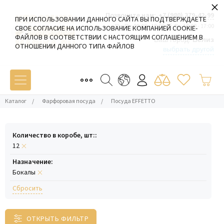
×
Позвоните нам:
+7 (980) 379-42-99
ПРИ ИСПОЛЬЗОВАНИИ ДАННОГО САЙТА ВЫ ПОДТВЕРЖДАЕТЕ
Пн-Пт: 09:00 - 19:00 Сб-Вс: 10:00 - 17:00
СВОЕ СОГЛАСИЕ НА ИСПОЛЬЗОВАНИЕ КОМПАНИЕЙ COOKIE-
ФАЙЛОВ В СООТВЕТСТВИИ С НАСТОЯЩИМ СОГЛАШЕНИЕМ В
Ваш город:
Белиз
ОТНОШЕНИИ ДАННОГО ТИПА ФАЙЛОВ
выбрать другой
Каталог
/
Фарфоровая посуда
/
Посуда EFFETTO
Количество в коробе, шт::
12
Назначение:
Бокалы
Cбросить
ОТКРЫТЬ ФИЛЬТР