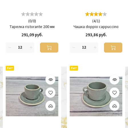
(
0
/
0
)
(
4
/
1
)
Тарелка ristorante 200 мм
Чашка doppio cappuccino
291,09 руб.
293,86 руб.
Хит
Хит