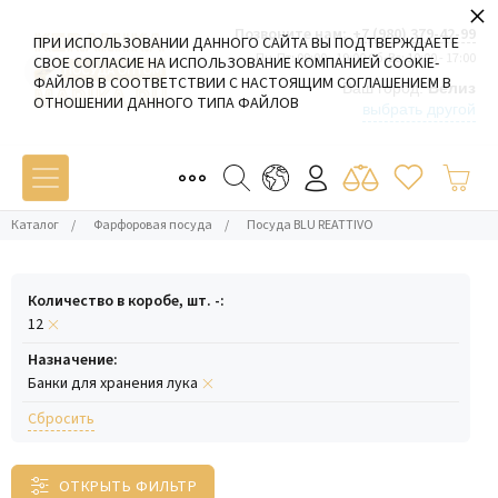
×
Позвоните нам:
+7 (980) 379-42-99
ПРИ ИСПОЛЬЗОВАНИИ ДАННОГО САЙТА ВЫ ПОДТВЕРЖДАЕТЕ
Пн-Пт: 09:00 - 19:00 Сб-Вс: 10:00 - 17:00
СВОЕ СОГЛАСИЕ НА ИСПОЛЬЗОВАНИЕ КОМПАНИЕЙ COOKIE-
ФАЙЛОВ В СООТВЕТСТВИИ С НАСТОЯЩИМ СОГЛАШЕНИЕМ В
Ваш город:
Белиз
ОТНОШЕНИИ ДАННОГО ТИПА ФАЙЛОВ
выбрать другой
Каталог
/
Фарфоровая посуда
/
Посуда BLU REATTIVO
Количество в коробе, шт. -:
12
Назначение:
Банки для хранения лука
Cбросить
ОТКРЫТЬ ФИЛЬТР