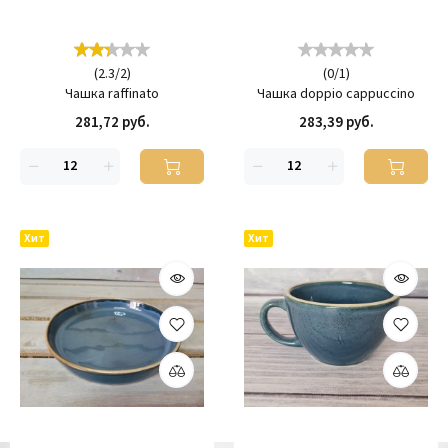
(
2.3
/
2
)
(
0
/
1
)
Чашка raffinato
Чашка doppio cappuccino
281,72 руб.
283,39 руб.
Хит
Хит