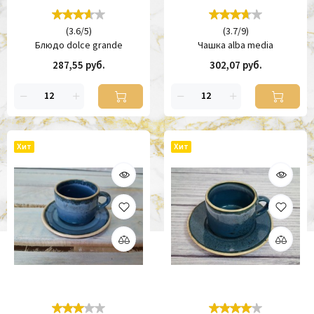
(
3.6
/
5
)
(
3.7
/
9
)
Блюдо dolce grande
Чашка alba media
287,55 руб.
302,07 руб.
Хит
Хит